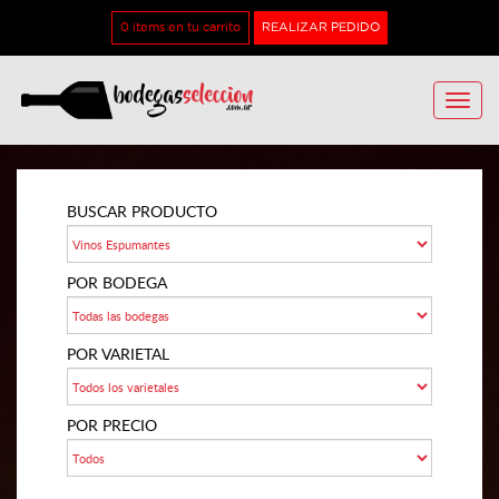
0 items en tu carrito
REALIZAR PEDIDO
Toggle
naviga
BUSCAR PRODUCTO
POR BODEGA
POR VARIETAL
POR PRECIO