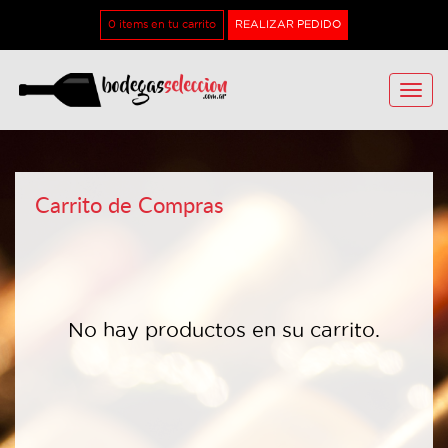
0 items en tu carrito
REALIZAR PEDIDO
Toggle
naviga
Carrito de Compras
No hay productos en su carrito.