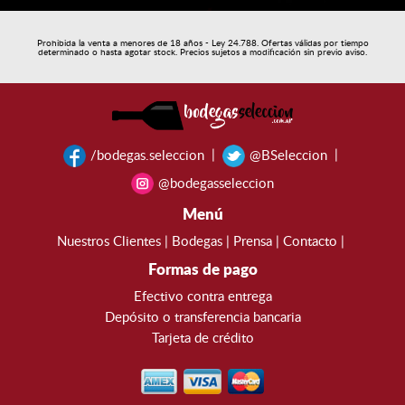
Prohibida la venta a menores de 18 años - Ley 24.788. Ofertas válidas por tiempo
determinado o hasta agotar stock. Precios sujetos a modificación sin previo aviso.
|
|
/bodegas.seleccion
@BSeleccion
@bodegasseleccion
Menú
Nuestros Clientes
|
Bodegas
|
Prensa
|
Contacto
|
Formas de pago
Efectivo contra entrega
Depósito o transferencia bancaria
Tarjeta de crédito