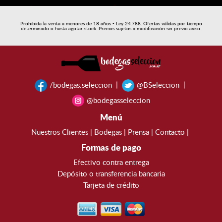
Prohibida la venta a menores de 18 años - Ley 24.788. Ofertas válidas por tiempo
determinado o hasta agotar stock. Precios sujetos a modificación sin previo aviso.
|
|
/bodegas.seleccion
@BSeleccion
@bodegasseleccion
Menú
Nuestros Clientes
|
Bodegas
|
Prensa
|
Contacto
|
Formas de pago
Efectivo contra entrega
Depósito o transferencia bancaria
Tarjeta de crédito