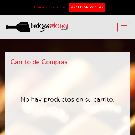
0 items en tu carrito
REALIZAR PEDIDO
Toggle
naviga
Carrito de Compras
No hay productos en su carrito.